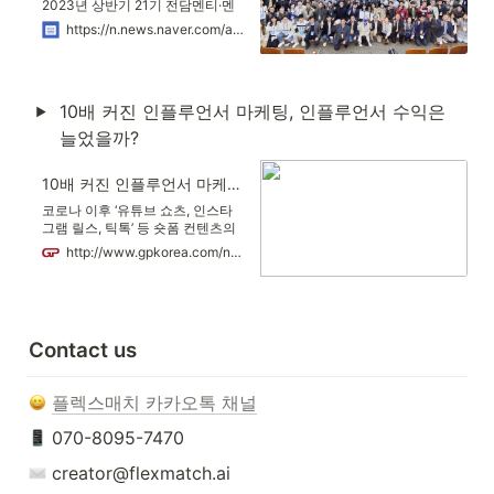
‘1차 서류평가-2차 발표평가-최종
2023년 상반기 21기 전담멘티·멘
선발’을 통해 50개 팀을 선정한다.
토 결연 및 출범식을 개최했다고 밝
https://n.news.naver.com/article/030/0003083115?lfrom=kakao
플렉스매치(flexmatch)는
혔다. 과학기술정보통신부 주관으
로 실시하는 'K글로벌 창업멘토링
지원사업'의 일환이다. 전담멘티 21
기에는 ICT(정
10배 커진 인플루언서 마케팅, 인플루언서 수익은 
늘었을까?
10배 커진 인플루언서 마케팅, 인플루언서 수익은 늘었을까?
코로나 이후 ‘유튜브 쇼츠, 인스타
그램 릴스, 틱톡’ 등 숏폼 컨텐츠의
수요가 폭발적으로 증가했다.MZ세
http://www.gpkorea.com/news/articleView.html?idxno=101920
대를 중심으로 인플루언서를 추종
하는 팬덤형 소비자가 증가하며, 커
머스 시장에서 인플루언서의 경제
적 가치는 더욱 높아지고 있다.
SNS 인플루언서를 기반으로 하는
Contact us
마케팅이 활발해지면서 인플루언
서에 지급하는 금액도 급격히 증가
하고 있다. 최근 발표된 보고서에
플렉스매치 카카오톡 채널
따르면, 전체 인플루언서 중 약
50%가 지난해보다 훨씬 더 많은 수
 070-8095-7470
익을 창출했다고 밝혀졌다. 이에 따
라 효율성이 높아질수록 기업이 지
 creator@flexmatch.ai
불하는 금액도 증가할 것으로 예상
된다.따라서