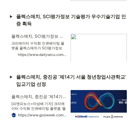
최종 선정됐다.창업성장기술개발
사업 디딤돌은 창업기업에 대한 전
략적 R&D 지원을 통해 기술 기반의
플렉스매치, SCI평가정보 기술평가 우수기술기업 인
창업을 촉진하고 기업의 혁신 성장
을 도모하기 위해 마련된 프로그램
증 획득
이다.지난 9월부터 진행된 이번 디
딤돌 과제는 성장 잠재력을 보유한
우수 스타트업 510개 과제를 선정
플렉스매치, SCI평가정보 기술평가 우수기술기업 인증 획득
했다. 선정된 연구개발 기관들은 최
크리에이터 수익화 인큐베이팅 플
대 1년 동안 최대 1.2억의 기술 개발
랫폼 플렉스매치가 SCI평가정보
자금을 지원받는다.플렉스매치 본
기술평가 우수기술기업 인증을 획
서비스의 기술력과 사업성을 인정
https://www.dailysecu.com/news/articleView.html?idxno=156891
득했다.SCI평가정보의 기술평가
받아
우수기업인증은 수익 전망 등의 ‘기
업 사업역량’과 시장규모, 성장성
등의 ‘기술 경쟁력’을 바탕으로 기업
플렉스매치, 중진공 ‘제14기 서울 청년창업사관학교’ 
이 보유한 기술력의 경제적 가치를
종합적으로 평가해 기술평가등급
입교기업 선정
(TCB)으로 나눠 인증하는 제도
다.SCI평가정보에서 실시하고 있
는 ‘기술평가 우수기업인증’은 중소
플렉스매치, 중진공 ‘제14기 서울 청년창업사관학교’ 입교기업 선정
기업청과 산업부 등 정부 과제 선정
[피앤피뉴스=마성배 기자] 크리에
시에 사전 필터링 근거로 활용될 수
이터 수익화 인큐베이팅 플랫폼 ‘플
있고, 은행의 대출심사 과정에도 반
렉스매치(flexmatch)’가 중소벤처
영될 수 있다.플렉스매치는 크리에
https://www.gosiweek.com/article/1065599515741565#google_vignette
기업진흥공단 ‘2024 창업성공패키
이터와 브
지 지원사업’ 서울 청년창업사관학
교 입교생으로 선정됐다. ‘청년창업
사관학교’는 대한민국을 이끌어갈