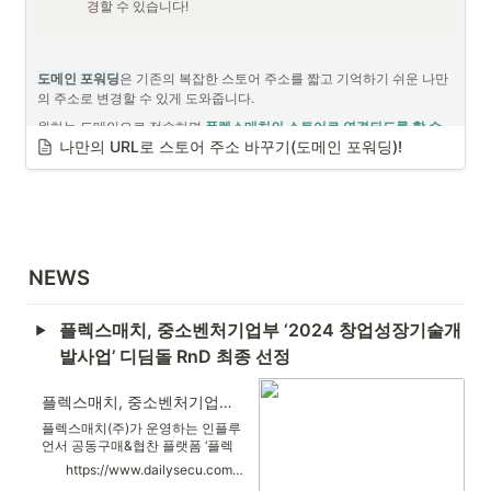
경
할 수 있습니다! 
도메인 포워딩
은 기존의 복잡한 스토어 주소를 짧고 기억하기 쉬운 나만
의 주소로 변경할 수 있게 도와줍니다. 
원하는 도메인으로 접속하면 
플렉스매치의 스토어로 연결되도록 할 수 
나만의 URL로 스토어 주소 바꾸기(도메인 포워딩)!
있는 방법
을 소개합니다!
                                                                            도메인 포
워딩
※ 본 가이드에서는 Cafe24와 호스팅케이알을 통한 도메인포워딩 방식
NEWS
(대부분의 호스팅 업체에서는 비슷한 순서 및 방식으로 도메인 포워딩을 
제공하고 있습니다.)
플렉스매치, 중소벤처기업부 ‘2024 창업성장기술개
발사업’ 디딤돌 RnD 최종 선정
플렉스매치, 중소벤처기업부 ‘2024 창업성장기술개발사업’ 디딤돌 RnD 최종 선정
플렉스매치(주)가 운영하는 인플루
언서 공동구매&협찬 플랫폼 ‘플렉
스매치’가 중소벤처기업부의 창업
https://www.dailysecu.com/news/articleView.html?idxno=160763
성장기술개발사업 디딤돌(R&D)에