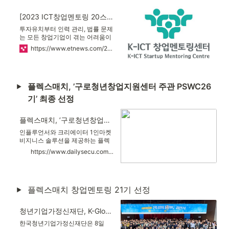
[2023 ICT창업멘토링 20스타즈]〈5〉플렉스매치 “큐레이션 오픈마켓으로 크리에이터 수익 창출 지원”
투자유치부터 인력 관리, 법률 문제
는 모든 창업기업이 겪는 어려움이
다. 디지털 대전환 시대에 정보통신
https://www.etnews.com/20231116000220
기술(ICT) 분야에 전문성을 갖춘 기
업인의 경험은 창업기업 성장에 어
느 때보다 큰 힘이 된다. K-ICT창업
멘토링센터는 2013년 개소 이후
플렉스매치, ’구로청년창업지원센터 주관 PSWC26
10년째 꾸준히 스타트업이
기’ 최종 선정
플렉스매치, ’구로청년창업지원센터 주관 PSWC26기’ 최종 선정
인플루언서와 크리에이터 1인마켓
비지니스 솔루션을 제공하는 플렉
스매치(flexmatch, 대표 상의준)가
https://www.dailysecu.com/news/articleView.html?idxno=148791
2023년 PSWC(Pre-Startup
Winning Camp)26기에 선정됐다.
PSWC(Pre-Startup Winning
Camp) 프로그램은 구로구와 벤처
플렉스매치 창업멘토링 21기 선정
기업협회가 협력하여 초기 스타트
업의 성장을 견인하는 ‘엑셀러레이
팅 프로그램’으로 4차 산업이나 기
청년기업가정신재단, K-Global 창업멘토링 21기 전담멘티&멘토 결연
술·지식 서비스 분야의 예비 창업자
또는 3년 미만 창업자를 대상으로
한국청년기업가정신재단은 8일