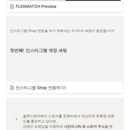
FLEXMATCH Preview
FLEX MATCH 공식 웹사이트
•
메뉴 설명
인스타그램 Shop 연동을 하기 위해서는 2가지의 세팅이 필요합니다!
SHOP
FLEX MATCH
폐쇄몰
공동구매
첫번째! 인스타그램 계정 세팅
다양한 상품을 저렴한 금액으로 
원하는 상품을 선택해 스
구매 가능
바로 공동구매 가능
 스토어
 판매자 SCM
인스타그램 Shop 연동하기!
플렉스매치에서 스토어를 운영하면서 
자신만의 독특한 브랜
드를 홍보
하고 싶다면, 

도메인 포워딩을 이용하여 
나만의 URL로 스토어 주소
를 변