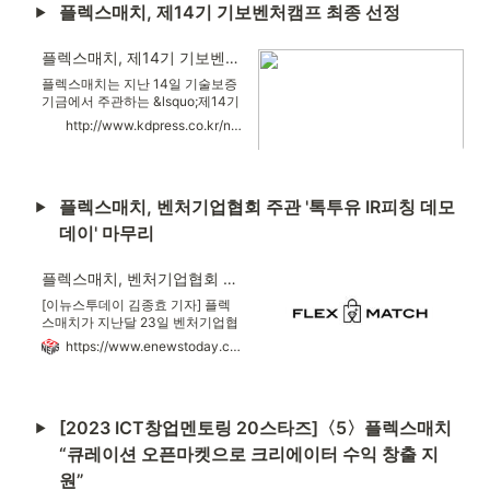
플렉스매치, 제14기 기보벤처캠프 최종 선정
혁신적인 청년 CEO 양성을 목 ...
플렉스매치, 제14기 기보벤처캠프 최종 선정
플렉스매치는 지난 14일 기술보증
기금에서 주관하는 &lsquo;제14기
기보벤처캠프(Kibo Venture
http://www.kdpress.co.kr/news/articleView.html?idxno=127611
CAMP)&rsquo;에 최종 선정 됐다.
&lsquo;기보벤처캠프&rsquo;는 기
술보증기금의 기술창업기업 지원
경험을 기반으로 민간 액셀러레이
플렉스매치, 벤처기업협회 주관 '톡투유 IR피칭 데모
터와 협력해 진행되는 벤처
&middot;스타트업 육성 프로그램
데이' 마무리
이며, 선정된 기업은 보증&middot;
투자 등 금융지원과 컨설팅
&middot;기술이전 등 비금융지원
플렉스매치, 벤처기업협회 주관 '톡투유 IR피칭 데모데이' 마무리
의 종합서비스를 지원받을 수 있다.
[이뉴스투데이 김종효 기자] 플렉
플렉스매치는 SNS활동이 단순한
스매치가 지난달 23일 벤처기업협
취미를 넘어 비즈니스가 될 수 있도
회에서 주관한 ‘제13회 톡투유 데모
록 크리에이터에게 협찬
https://www.enewstoday.co.kr/news/articleView.html?idxno=2067012
데이’ 행사를 마쳤다.‘톡투유 데모데
이’는 벤처기업협회에서 발굴‧육성
한 구로청년창업지원센터
PSWC(Pre-Startup Winning
[2023 ICT창업멘토링 20스타즈]〈5〉플렉스매치 
Camp)의 우수 스타트업을 대상으
로 집중 엑셀러
“큐레이션 오픈마켓으로 크리에이터 수익 창출 지
원”